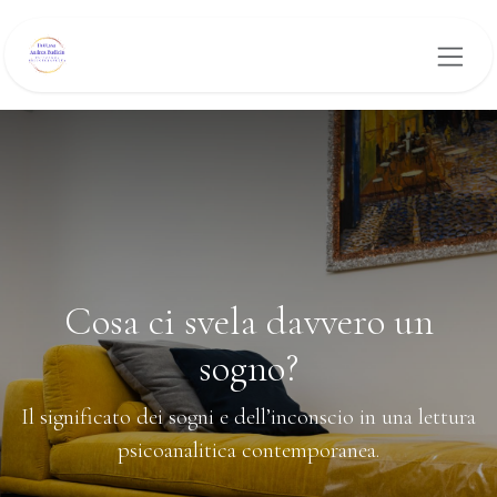
Passa al contenuto
Cosa ci svela davvero un
sogno?
Il significato dei sogni e dell’inconscio in una lettura
psicoanalitica contemporanea.